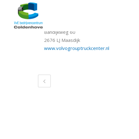
CATEGORY
S-U
OVER DIT PROJECT
Bandijkweg 60
2676 LJ Maasdijk
www.volvogrouptruckcenter.nl