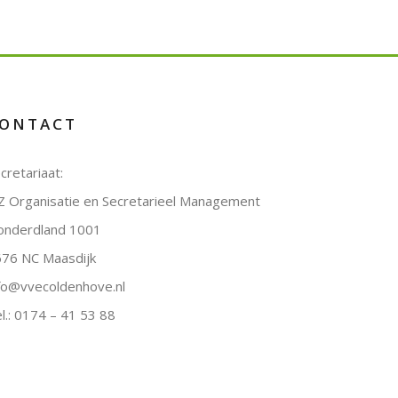
ONTACT
cretariaat:
 Organisatie en Secretarieel Management
onderdland 1001
76 NC Maasdijk
fo@vvecoldenhove.nl
l.: 0174 – 41 53 88